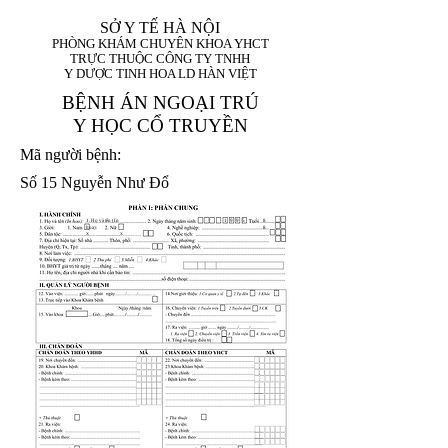
SỞ Y TẾ HÀ NỘI
PHÒNG KHÁM CHUYÊN KHOA YHCT
TRỰC THUỘC CÔNG TY TNHH
Y DƯỢC TINH HOA LD HÀN VIỆT
BỆNH ÁN NGOẠI TRÚ
Y HỌC CỔ TRUYỀN
Mã người bệnh:
Số 15 Nguyễn Như Đổ
1. Họ và tên (In
1 9 9 5
8
hoa):
8
X
X