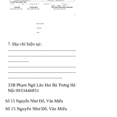
Nghề nghiệp
Việt Nam
Kinh
7. Địa chỉ hiện tại:
.................................................................
.................................................................
....................
.................................................................
.................................................................
....................................................
33B Phạm Ngũ Lão Hai Bà Trưng Hà
Nội
0933446851
Số 15 Nguyễn Như Đổ, Văn Miếu
Số 15 Nguyễn Như Đổ, Văn Miếu