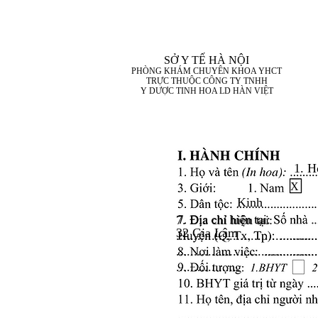
SỞ Y TẾ HÀ NỘI
PHÒNG KHÁM CHUYÊN KHOA YHCT
TRỰC THUỘC CÔNG TY TNHH
Y DƯỢC TINH HOA LD HÀN VIỆT
1. H
X
Kinh
7. Địa chỉ hiện tại:
32 Gia Lâm
........................................
........................................
..................