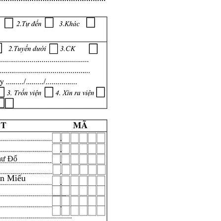
hư Đổ
ăn Miếu