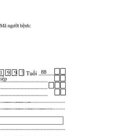
Mã người bệnh:
88
1 9 9 5
iệp
.....................
...................................