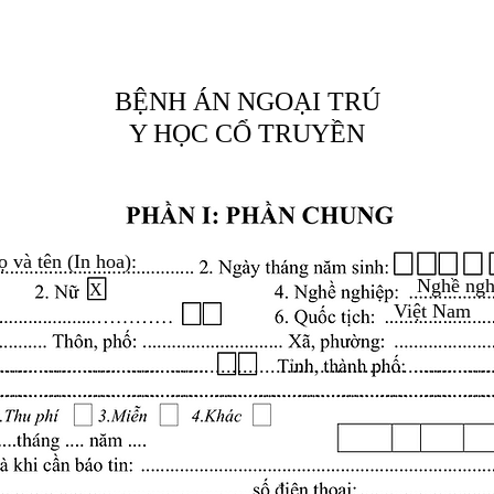
BỆNH ÁN NGOẠI TRÚ
Y HỌC CỔ TRUYỀN
ọ và tên (In hoa):
Nghề ngh
X
Việt Nam
.........................................................................................
.........................................................................................