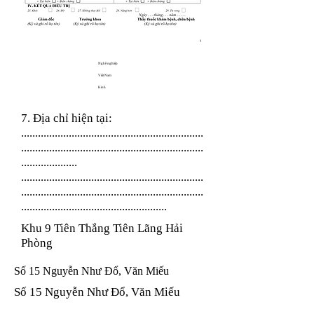
Nghề nghiệp
Việt Nam
Kinh
7. Địa chỉ hiện tại:
.................................................................
.................................................................
....................
.................................................................
.................................................................
....................................................
Khu 9 Tiên Thắng Tiên Lãng Hải
Phòng
Số 15 Nguyễn Như Đổ, Văn Miếu
Số 15 Nguyễn Như Đổ, Văn Miếu