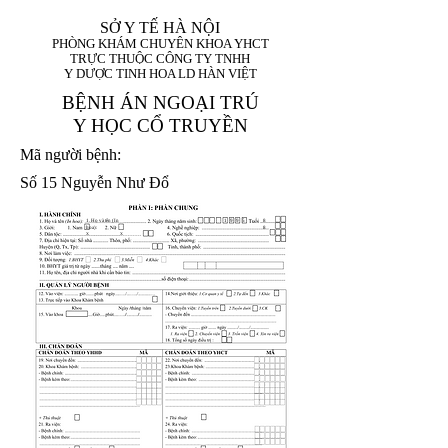
SỞ Y TẾ HÀ NỘI
PHÒNG KHÁM CHUYÊN KHOA YHCT
TRỰC THUỘC CÔNG TY TNHH
Y DƯỢC TINH HOA LD HÀN VIỆT
BỆNH ÁN NGOẠI TRÚ
Y HỌC CỔ TRUYỀN
Mã người bệnh:
Số 15 Nguyễn Như Đổ
1. Họ và tên (In
1 9 9 5
8
hoa):
8
X
X