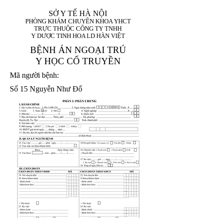
SỞ Y TẾ HÀ NỘI
PHÒNG KHÁM CHUYÊN KHOA YHCT
TRỰC THUỘC CÔNG TY TNHH
Y DƯỢC TINH HOA LD HÀN VIỆT
BỆNH ÁN NGOẠI TRÚ
Y HỌC CỔ TRUYỀN
Mã người bệnh:
Số 15 Nguyễn Như Đổ
1. Họ và tên (In
1 9 9 5
8
hoa):
8
X
X