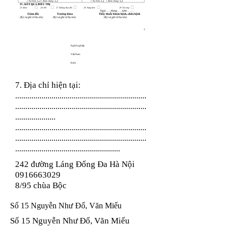
Nghề nghiệp
Việt Nam
Kinh
7. Địa chỉ hiện tại:
.................................................................
.................................................................
....................
.................................................................
.................................................................
....................................................
242 đường Láng Đống Đa Hà Nội
0916663029
8/95 chùa Bộc
Số 15 Nguyễn Như Đổ, Văn Miếu
Số 15 Nguyễn Như Đổ, Văn Miếu