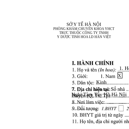
SỞ Y TẾ HÀ NỘI
PHÒNG KHÁM CHUYÊN KHOA YHCT
TRỰC THUỘC CÔNG TY TNHH
Y DƯỢC TINH HOA LD HÀN VIỆT
1. H
X
Kinh
7. Địa chỉ hiện tại:
Nghi Tàm Tây Hồ Hà Nội
........................................
........................................
..................