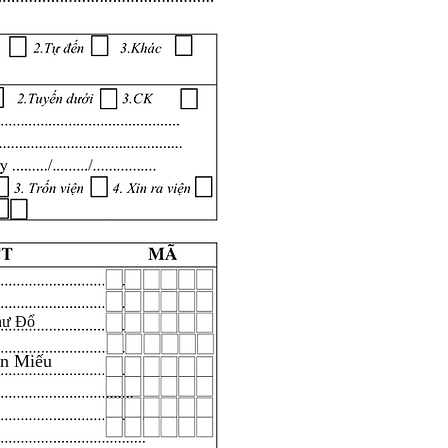
hư Đổ
ăn Miếu