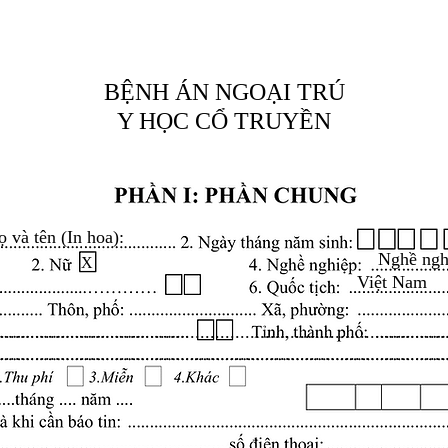
BỆNH ÁN NGOẠI TRÚ
Y HỌC CỔ TRUYỀN
ọ và tên (In hoa):
Nghề ngh
X
Việt Nam
.........................................................................................
.........................................................................................