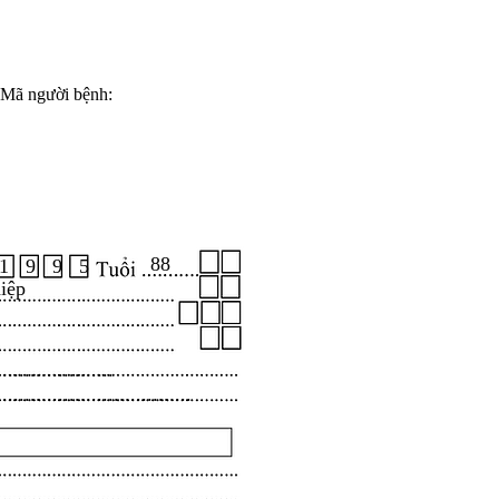
Mã người bệnh:
88
1 9 9 5
iệp
.....................
...................................