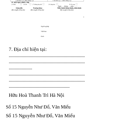
Nghề nghiệp
Việt Nam
Kinh
7. Địa chỉ hiện tại:
.................................................................
.................................................................
....................
.................................................................
.................................................................
....................................................
Hữu Hoà Thanh Trì Hà Nội
Số 15 Nguyễn Như Đổ, Văn Miếu
Số 15 Nguyễn Như Đổ, Văn Miếu