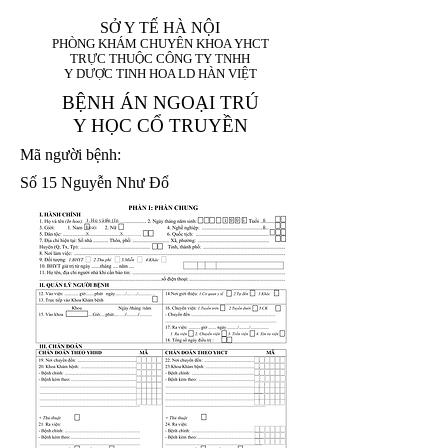
SỞ Y TẾ HÀ NỘI
PHÒNG KHÁM CHUYÊN KHOA YHCT
TRỰC THUỘC CÔNG TY TNHH
Y DƯỢC TINH HOA LD HÀN VIỆT
BỆNH ÁN NGOẠI TRÚ
Y HỌC CỔ TRUYỀN
Mã người bệnh:
Số 15 Nguyễn Như Đổ
1. Họ và tên (In
1 9 9 5
8
hoa):
8
X
X