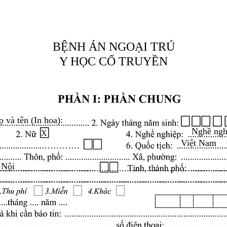
BỆNH ÁN NGOẠI TRÚ
Y HỌC CỔ TRUYỀN
ọ và tên (In hoa):
Nghề ngh
X
Việt Nam
 Nội
.........................................................................................
.........................................................................................