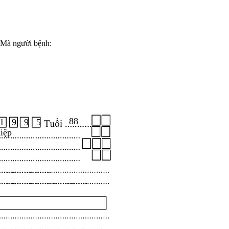
Mã người bệnh:
88
1 9 9 5
iệp
.....................
...................................