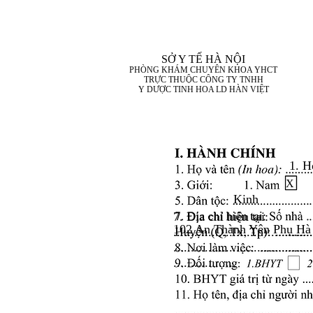
SỞ Y TẾ HÀ NỘI
PHÒNG KHÁM CHUYÊN KHOA YHCT
TRỰC THUỘC CÔNG TY TNHH
Y DƯỢC TINH HOA LD HÀN VIỆT
1. H
X
Kinh
7. Địa chỉ hiện tại:
102 An Thành Yên Phụ Hà
........................................
........................................
..................