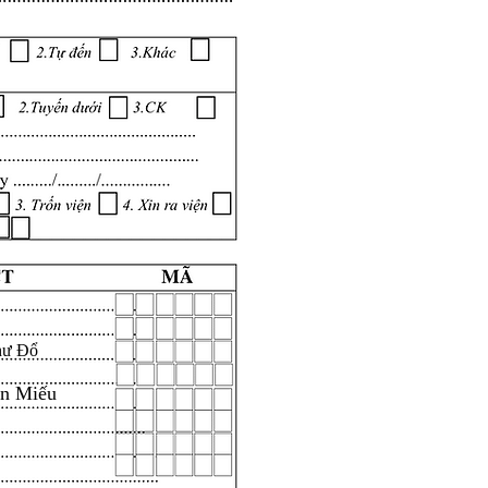
hư Đổ
ăn Miếu