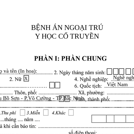
BỆNH ÁN NGOẠI TRÚ
Y HỌC CỔ TRUYỀN
ọ và tên (In hoa):
Nghề ngh
X
Việt Nam
 Bồ Sơn - P.Võ Cường - TP.Bắc Ninh
.........................................................................................
.........................................................................................