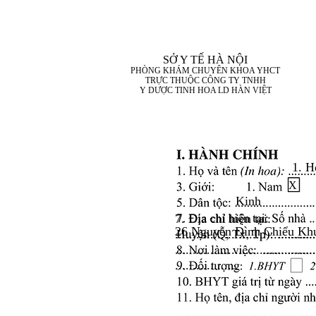
SỞ Y TẾ HÀ NỘI
PHÒNG KHÁM CHUYÊN KHOA YHCT
TRỰC THUỘC CÔNG TY TNHH
Y DƯỢC TINH HOA LD HÀN VIỆT
1. H
X
Kinh
7. Địa chỉ hiện tại:
26 Nguyễn Đình Chiểu Khu
........................................
........................................
..................