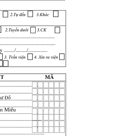
hư Đổ
ăn Miếu