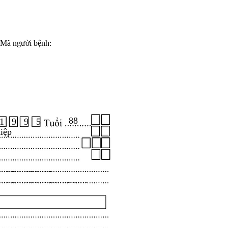
Mã người bệnh:
88
1 9 9 5
iệp
.....................
...................................