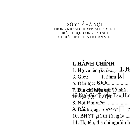
SỞ Y TẾ HÀ NỘI
PHÒNG KHÁM CHUYÊN KHOA YHCT
TRỰC THUỘC CÔNG TY TNHH
Y DƯỢC TINH HOA LD HÀN VIỆT
1. H
X
Kinh
7. Địa chỉ hiện tại:
46 Ngô Gia Tự An Tảo Hư
........................................
........................................
..................