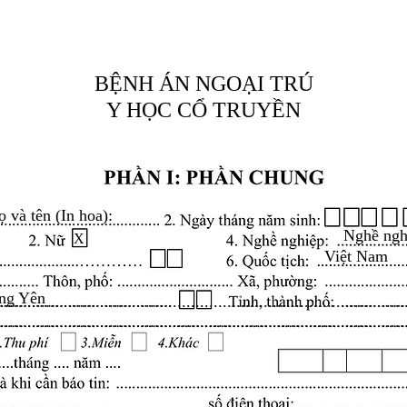
BỆNH ÁN NGOẠI TRÚ
Y HỌC CỔ TRUYỀN
ọ và tên (In hoa):
Nghề ngh
X
Việt Nam
ng Yên
.........................................................................................
.........................................................................................