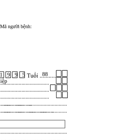
Mã người bệnh:
88
1 9 9 5
iệp
.....................
...................................