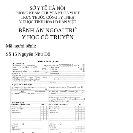
SỞ Y TẾ HÀ NỘI
PHÒNG KHÁM CHUYÊN KHOA YHCT
TRỰC THUỘC CÔNG TY TNHH
Y DƯỢC TINH HOA LD HÀN VIỆT
BỆNH ÁN NGOẠI TRÚ
Y HỌC CỔ TRUYỀN
Mã người bệnh:
Số 15 Nguyễn Như Đổ
1. Họ và tên (In
1 9 9 5
8
hoa):
8
X
X