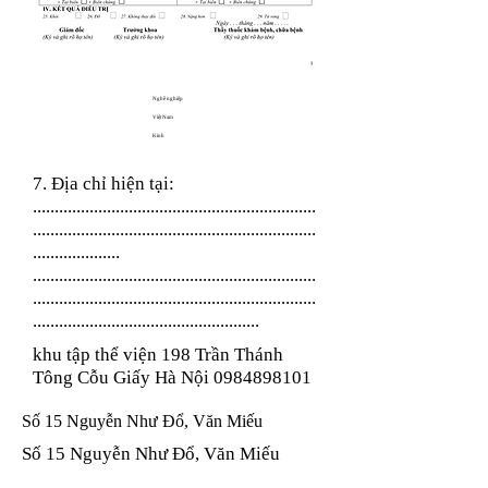
Nghề nghiệp
Việt Nam
Kinh
7. Địa chỉ hiện tại:
.................................................................
.................................................................
....................
.................................................................
.................................................................
....................................................
khu tập thể viện 198 Trần Thánh
Tông Cỗu Giấy Hà Nội
0984898101
Số 15 Nguyễn Như Đổ, Văn Miếu
Số 15 Nguyễn Như Đổ, Văn Miếu