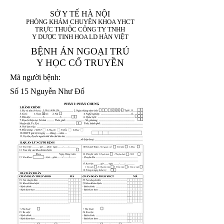
SỞ Y TẾ HÀ NỘI
PHÒNG KHÁM CHUYÊN KHOA YHCT
TRỰC THUỘC CÔNG TY TNHH
Y DƯỢC TINH HOA LD HÀN VIỆT
BỆNH ÁN NGOẠI TRÚ
Y HỌC CỔ TRUYỀN
Mã người bệnh:
Số 15 Nguyễn Như Đổ
1. Họ và tên (In
1 9 9 5
8
hoa):
8
X
X