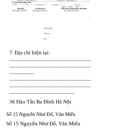
Nghề nghiệp
Việt Nam
Kinh
7. Địa chỉ hiện tại:
.................................................................
.................................................................
....................
.................................................................
.................................................................
....................................................
36 Đào Tấn Ba Đình Hà Nội
Số 15 Nguyễn Như Đổ, Văn Miếu
Số 15 Nguyễn Như Đổ, Văn Miếu