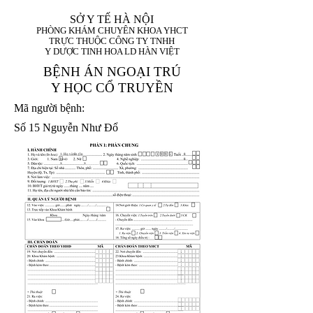
SỞ Y TẾ HÀ NỘI
PHÒNG KHÁM CHUYÊN KHOA YHCT
TRỰC THUỘC CÔNG TY TNHH
Y DƯỢC TINH HOA LD HÀN VIỆT
BỆNH ÁN NGOẠI TRÚ
Y HỌC CỔ TRUYỀN
Mã người bệnh:
Số 15 Nguyễn Như Đổ
1. Họ và tên (In
1 9 9 5
8
hoa):
8
X
X