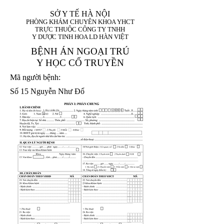
SỞ Y TẾ HÀ NỘI
PHÒNG KHÁM CHUYÊN KHOA YHCT
TRỰC THUỘC CÔNG TY TNHH
Y DƯỢC TINH HOA LD HÀN VIỆT
BỆNH ÁN NGOẠI TRÚ
Y HỌC CỔ TRUYỀN
Mã người bệnh:
Số 15 Nguyễn Như Đổ
1. Họ và tên (In
1 9 9 5
8
hoa):
8
X
X