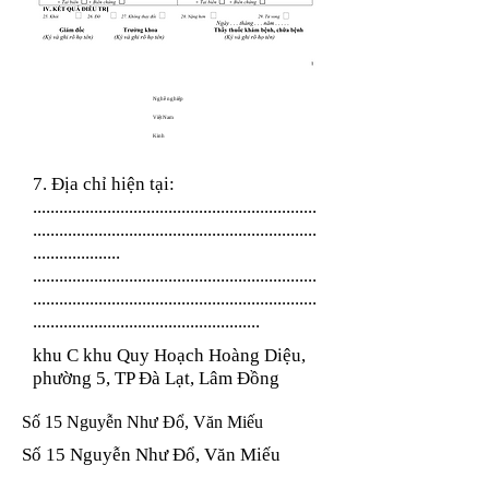
Nghề nghiệp
Việt Nam
Kinh
7. Địa chỉ hiện tại:
.................................................................
.................................................................
....................
.................................................................
.................................................................
....................................................
khu C khu Quy Hoạch Hoàng Diệu,
phường 5, TP Đà Lạt, Lâm Đồng
Số 15 Nguyễn Như Đổ, Văn Miếu
Số 15 Nguyễn Như Đổ, Văn Miếu