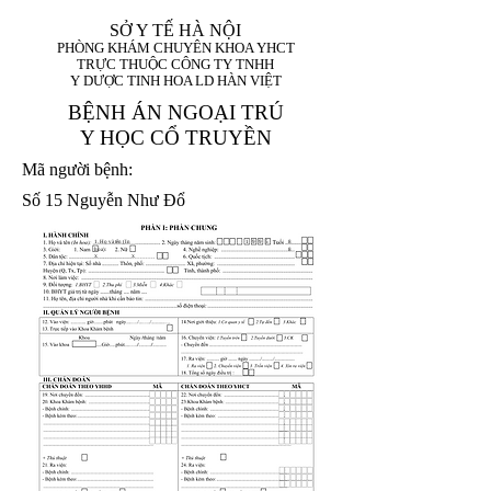
SỞ Y TẾ HÀ NỘI
PHÒNG KHÁM CHUYÊN KHOA YHCT
TRỰC THUỘC CÔNG TY TNHH
Y DƯỢC TINH HOA LD HÀN VIỆT
BỆNH ÁN NGOẠI TRÚ
Y HỌC CỔ TRUYỀN
Mã người bệnh:
Số 15 Nguyễn Như Đổ
1. Họ và tên (In
1 9 9 5
8
hoa):
8
X
X