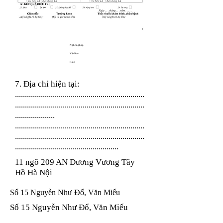
Nghề nghiệp
Việt Nam
Kinh
7. Địa chỉ hiện tại:
.................................................................
.................................................................
....................
.................................................................
.................................................................
....................................................
11 ngõ 209 AN Dương Vương Tây
Hồ Hà Nội
Số 15 Nguyễn Như Đổ, Văn Miếu
Số 15 Nguyễn Như Đổ, Văn Miếu