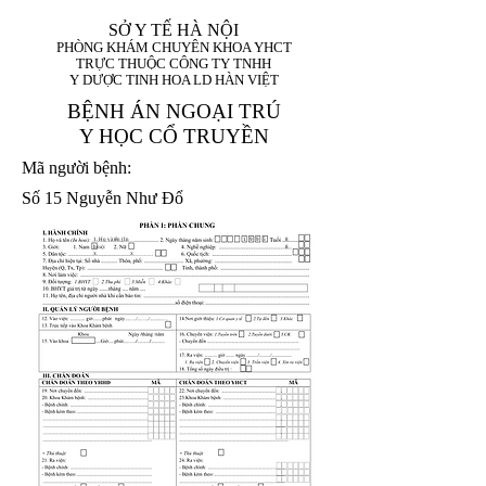
SỞ Y TẾ HÀ NỘI
PHÒNG KHÁM CHUYÊN KHOA YHCT
TRỰC THUỘC CÔNG TY TNHH
Y DƯỢC TINH HOA LD HÀN VIỆT
BỆNH ÁN NGOẠI TRÚ
Y HỌC CỔ TRUYỀN
Mã người bệnh:
Số 15 Nguyễn Như Đổ
1. Họ và tên (In
1 9 9 5
8
hoa):
8
X
X