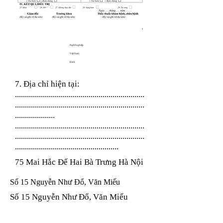
Nghề nghiệp
Việt Nam
Kinh
7. Địa chỉ hiện tại:
.................................................................
.................................................................
....................
.................................................................
.................................................................
....................................................
75 Mai Hắc Đế Hai Bà Trưng Hà Nội
Số 15 Nguyễn Như Đổ, Văn Miếu
Số 15 Nguyễn Như Đổ, Văn Miếu