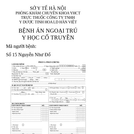
SỞ Y TẾ HÀ NỘI
PHÒNG KHÁM CHUYÊN KHOA YHCT
TRỰC THUỘC CÔNG TY TNHH
Y DƯỢC TINH HOA LD HÀN VIỆT
BỆNH ÁN NGOẠI TRÚ
Y HỌC CỔ TRUYỀN
Mã người bệnh:
Số 15 Nguyễn Như Đổ
1. Họ và tên (In
1 9 9 5
8
hoa):
8
X
X