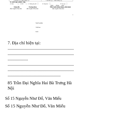
Nghề nghiệp
Việt Nam
Kinh
7. Địa chỉ hiện tại:
.................................................................
.................................................................
....................
.................................................................
.................................................................
....................................................
85 Trần Đại Nghĩa Hai Bà Trưng Hà
Nội
Số 15 Nguyễn Như Đổ, Văn Miếu
Số 15 Nguyễn Như Đổ, Văn Miếu