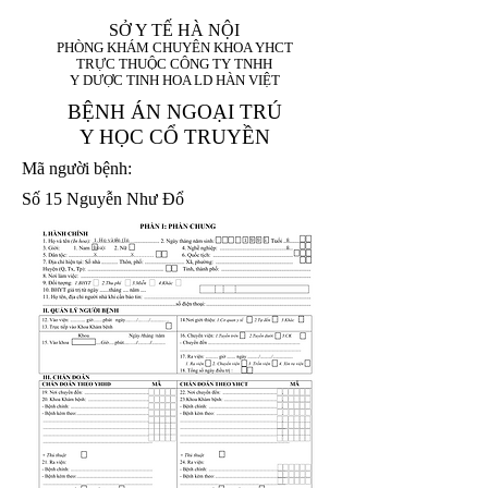
SỞ Y TẾ HÀ NỘI
PHÒNG KHÁM CHUYÊN KHOA YHCT
TRỰC THUỘC CÔNG TY TNHH
Y DƯỢC TINH HOA LD HÀN VIỆT
BỆNH ÁN NGOẠI TRÚ
Y HỌC CỔ TRUYỀN
Mã người bệnh:
Số 15 Nguyễn Như Đổ
1. Họ và tên (In
1 9 9 5
8
hoa):
8
X
X