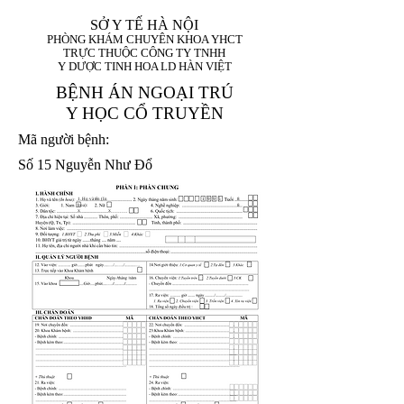
SỞ Y TẾ HÀ NỘI
PHÒNG KHÁM CHUYÊN KHOA YHCT
TRỰC THUỘC CÔNG TY TNHH
Y DƯỢC TINH HOA LD HÀN VIỆT
BỆNH ÁN NGOẠI TRÚ
Y HỌC CỔ TRUYỀN
Mã người bệnh:
Số 15 Nguyễn Như Đổ
1. Họ và tên (In
1 9 9 5
8
hoa):
8
X
X