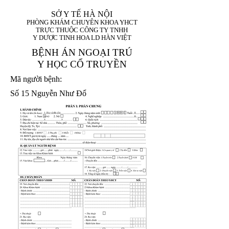
SỞ Y TẾ HÀ NỘI
PHÒNG KHÁM CHUYÊN KHOA YHCT
TRỰC THUỘC CÔNG TY TNHH
Y DƯỢC TINH HOA LD HÀN VIỆT
BỆNH ÁN NGOẠI TRÚ
Y HỌC CỔ TRUYỀN
Mã người bệnh:
Số 15 Nguyễn Như Đổ
1. Họ và tên (In
1 9 9 5
8
hoa):
8
X
X