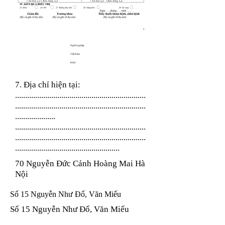
Nghề nghiệp
Việt Nam
Kinh
7. Địa chỉ hiện tại:
.................................................................
.................................................................
....................
.................................................................
.................................................................
....................................................
70 Nguyễn Đức Cảnh Hoàng Mai Hà
Nội
Số 15 Nguyễn Như Đổ, Văn Miếu
Số 15 Nguyễn Như Đổ, Văn Miếu