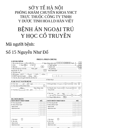
SỞ Y TẾ HÀ NỘI
PHÒNG KHÁM CHUYÊN KHOA YHCT
TRỰC THUỘC CÔNG TY TNHH
Y DƯỢC TINH HOA LD HÀN VIỆT
BỆNH ÁN NGOẠI TRÚ
Y HỌC CỔ TRUYỀN
Mã người bệnh:
Số 15 Nguyễn Như Đổ
1. Họ và tên (In
1 9 9 5
8
hoa):
8
X
X