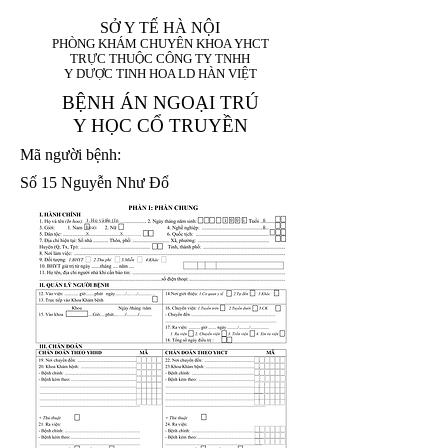
SỞ Y TẾ HÀ NỘI
PHÒNG KHÁM CHUYÊN KHOA YHCT
TRỰC THUỘC CÔNG TY TNHH
Y DƯỢC TINH HOA LD HÀN VIỆT
BỆNH ÁN NGOẠI TRÚ
Y HỌC CỔ TRUYỀN
Mã người bệnh:
Số 15 Nguyễn Như Đổ
1. Họ và tên (In
1 9 9 5
8
hoa):
8
X
X