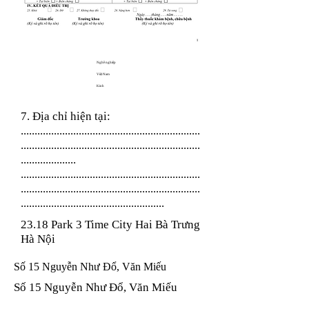
Nghề nghiệp
Việt Nam
Kinh
7. Địa chỉ hiện tại:
.................................................................
.................................................................
....................
.................................................................
.................................................................
....................................................
23.18 Park 3 Time City Hai Bà Trưng
Hà Nội
Số 15 Nguyễn Như Đổ, Văn Miếu
Số 15 Nguyễn Như Đổ, Văn Miếu