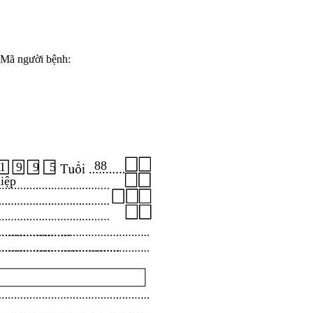
Mã người bệnh:
88
1 9 9 5
iệp
.....................
...................................