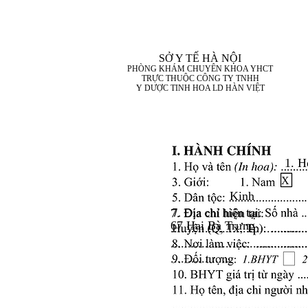
SỞ Y TẾ HÀ NỘI
PHÒNG KHÁM CHUYÊN KHOA YHCT
TRỰC THUỘC CÔNG TY TNHH
Y DƯỢC TINH HOA LD HÀN VIỆT
1. H
X
Kinh
7. Địa chỉ hiện tại:
67 Hai Bà Trưng
........................................
........................................
..................