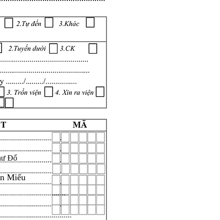
hư Đổ
ăn Miếu