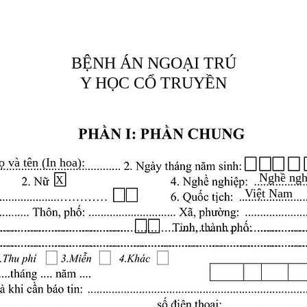
BỆNH ÁN NGOẠI TRÚ
Y HỌC CỔ TRUYỀN
ọ và tên (In hoa):
Nghề ngh
X
Việt Nam
.........................................................................................
.........................................................................................