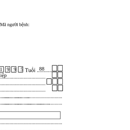
Mã người bệnh:
88
1 9 9 5
iệp
.....................
...................................