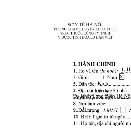
SỞ Y TẾ HÀ NỘI
PHÒNG KHÁM CHUYÊN KHOA YHCT
TRỰC THUỘC CÔNG TY TNHH
Y DƯỢC TINH HOA LD HÀN VIỆT
1. H
X
Kinh
7. Địa chỉ hiện tại:
Cự Khối Long Biên Hà Nộ
........................................
........................................
..................