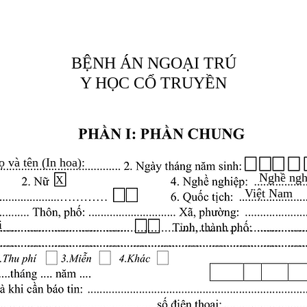
BỆNH ÁN NGOẠI TRÚ
Y HỌC CỔ TRUYỀN
ọ và tên (In hoa):
Nghề ngh
X
Việt Nam
i
.........................................................................................
.........................................................................................