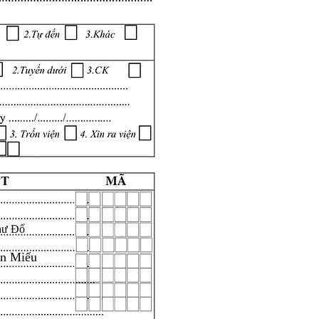
hư Đổ
ăn Miếu