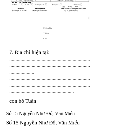
Nghề nghiệp
Việt Nam
Kinh
7. Địa chỉ hiện tại:
.................................................................
.................................................................
....................
.................................................................
.................................................................
....................................................
con bố Tuấn
Số 15 Nguyễn Như Đổ, Văn Miếu
Số 15 Nguyễn Như Đổ, Văn Miếu