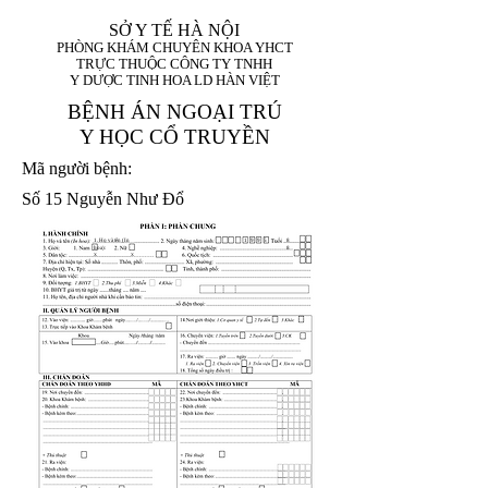
SỞ Y TẾ HÀ NỘI
PHÒNG KHÁM CHUYÊN KHOA YHCT
TRỰC THUỘC CÔNG TY TNHH
Y DƯỢC TINH HOA LD HÀN VIỆT
BỆNH ÁN NGOẠI TRÚ
Y HỌC CỔ TRUYỀN
Mã người bệnh:
Số 15 Nguyễn Như Đổ
1. Họ và tên (In
1 9 9 5
8
hoa):
8
X
X