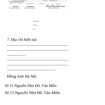
Nghề nghiệp
Việt Nam
Kinh
7. Địa chỉ hiện tại:
.................................................................
.................................................................
....................
.................................................................
.................................................................
....................................................
Đông Anh Hà Nội
Số 15 Nguyễn Như Đổ, Văn Miếu
Số 15 Nguyễn Như Đổ, Văn Miếu