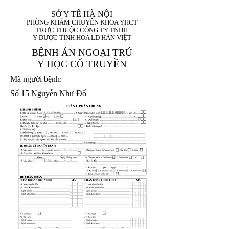
SỞ Y TẾ HÀ NỘI
PHÒNG KHÁM CHUYÊN KHOA YHCT
TRỰC THUỘC CÔNG TY TNHH
Y DƯỢC TINH HOA LD HÀN VIỆT
BỆNH ÁN NGOẠI TRÚ
Y HỌC CỔ TRUYỀN
Mã người bệnh:
Số 15 Nguyễn Như Đổ
1. Họ và tên (In
1 9 9 5
8
hoa):
8
X
X