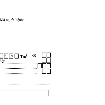
Mã người bệnh:
88
1 9 9 5
iệp
.....................
...................................