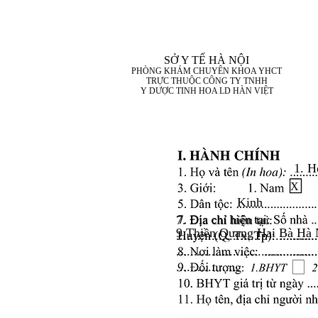
SỞ Y TẾ HÀ NỘI
PHÒNG KHÁM CHUYÊN KHOA YHCT
TRỰC THUỘC CÔNG TY TNHH
Y DƯỢC TINH HOA LD HÀN VIỆT
1. H
X
Kinh
7. Địa chỉ hiện tại:
9 Thiền Quang Hai Bà Hà 
........................................
........................................
..................