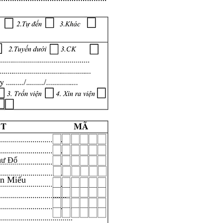
hư Đổ
ăn Miếu