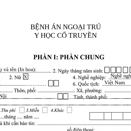
BỆNH ÁN NGOẠI TRÚ
Y HỌC CỔ TRUYỀN
ọ và tên (In hoa):
Nghề ngh
X
Việt Nam
Nội
.........................................................................................
.........................................................................................