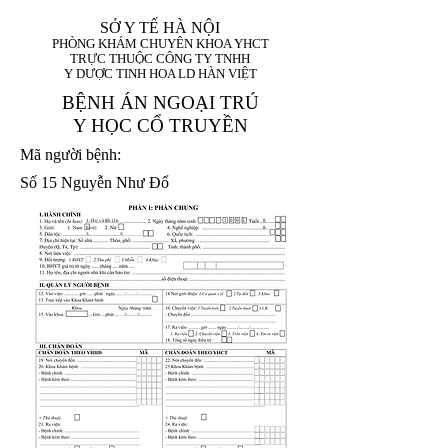
SỞ Y TẾ HÀ NỘI
PHÒNG KHÁM CHUYÊN KHOA YHCT
TRỰC THUỘC CÔNG TY TNHH
Y DƯỢC TINH HOA LD HÀN VIỆT
BỆNH ÁN NGOẠI TRÚ
Y HỌC CỔ TRUYỀN
Mã người bệnh:
Số 15 Nguyễn Như Đổ
1. Họ và tên (In
1 9 9 5
8
hoa):
8
X
X