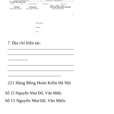
Nghề nghiệp
Việt Nam
Kinh
7. Địa chỉ hiện tại:
.................................................................
.................................................................
....................
.................................................................
.................................................................
....................................................
221 Hàng Bông Hoàn Kiếm Hà Nội
Số 15 Nguyễn Như Đổ, Văn Miếu
Số 15 Nguyễn Như Đổ, Văn Miếu