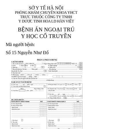
SỞ Y TẾ HÀ NỘI
PHÒNG KHÁM CHUYÊN KHOA YHCT
TRỰC THUỘC CÔNG TY TNHH
Y DƯỢC TINH HOA LD HÀN VIỆT
BỆNH ÁN NGOẠI TRÚ
Y HỌC CỔ TRUYỀN
Mã người bệnh:
Số 15 Nguyễn Như Đổ
1. Họ và tên (In
1 9 9 5
8
hoa):
8
X
X