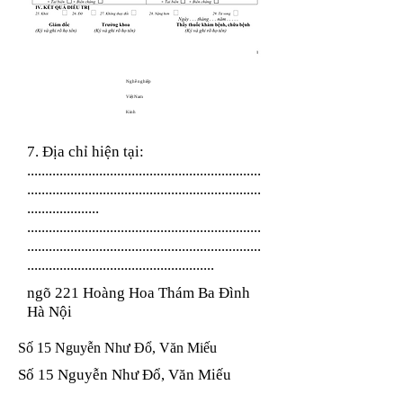
Nghề nghiệp
Việt Nam
Kinh
7. Địa chỉ hiện tại:
.................................................................
.................................................................
....................
.................................................................
.................................................................
....................................................
ngõ 221 Hoàng Hoa Thám Ba Đình
Hà Nội
Số 15 Nguyễn Như Đổ, Văn Miếu
Số 15 Nguyễn Như Đổ, Văn Miếu