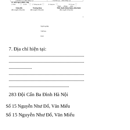
Nghề nghiệp
Việt Nam
Kinh
7. Địa chỉ hiện tại:
.................................................................
.................................................................
....................
.................................................................
.................................................................
....................................................
283 Đội Cấn Ba Đình Hà Nội
Số 15 Nguyễn Như Đổ, Văn Miếu
Số 15 Nguyễn Như Đổ, Văn Miếu