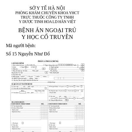
SỞ Y TẾ HÀ NỘI
PHÒNG KHÁM CHUYÊN KHOA YHCT
TRỰC THUỘC CÔNG TY TNHH
Y DƯỢC TINH HOA LD HÀN VIỆT
BỆNH ÁN NGOẠI TRÚ
Y HỌC CỔ TRUYỀN
Mã người bệnh:
Số 15 Nguyễn Như Đổ
1. Họ và tên (In
1 9 9 5
8
hoa):
8
X
X