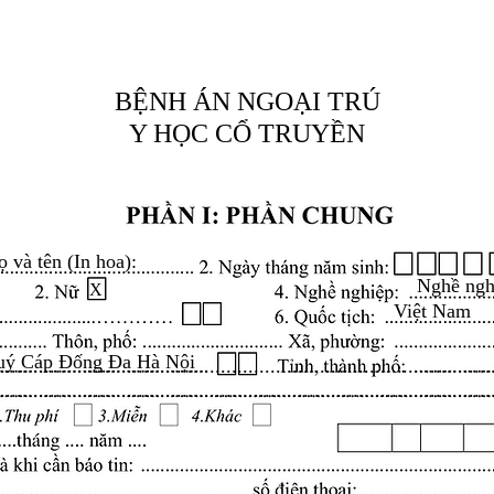
BỆNH ÁN NGOẠI TRÚ
Y HỌC CỔ TRUYỀN
ọ và tên (In hoa):
Nghề ngh
X
Việt Nam
Quý Cáp Đống Đa Hà Nội
.........................................................................................
.........................................................................................