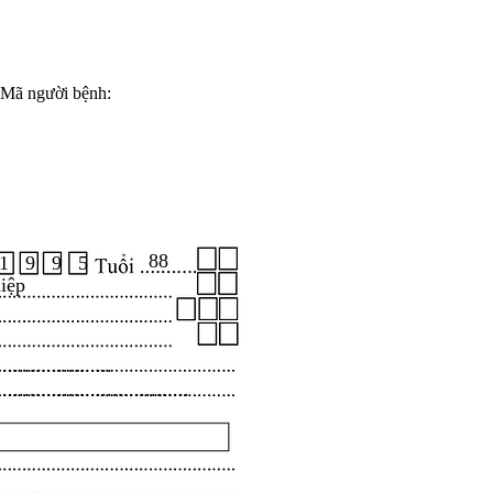
Mã người bệnh:
88
1 9 9 5
iệp
.....................
...................................