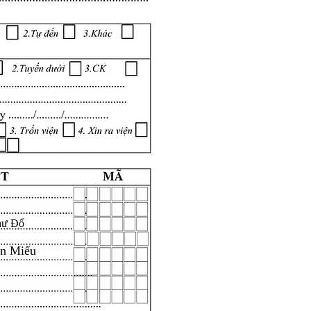
hư Đổ
ăn Miếu