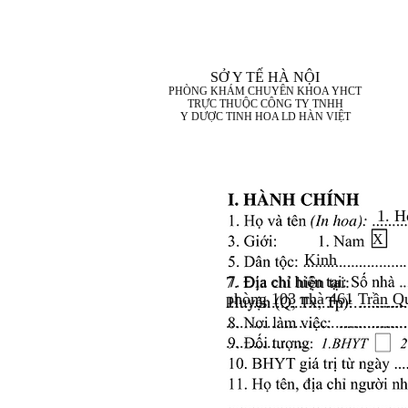
SỞ Y TẾ HÀ NỘI
PHÒNG KHÁM CHUYÊN KHOA YHCT
TRỰC THUỘC CÔNG TY TNHH
Y DƯỢC TINH HOA LD HÀN VIỆT
1. H
X
Kinh
7. Địa chỉ hiện tại:
phòng 103 nhà 461 Trần 
........................................
........................................
..................