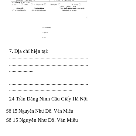
Nghề nghiệp
Việt Nam
Kinh
7. Địa chỉ hiện tại:
.................................................................
.................................................................
....................
.................................................................
.................................................................
....................................................
24 Trần Đăng Ninh Cầu Giấy Hà Nội
Số 15 Nguyễn Như Đổ, Văn Miếu
Số 15 Nguyễn Như Đổ, Văn Miếu