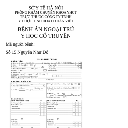
SỞ Y TẾ HÀ NỘI
PHÒNG KHÁM CHUYÊN KHOA YHCT
TRỰC THUỘC CÔNG TY TNHH
Y DƯỢC TINH HOA LD HÀN VIỆT
BỆNH ÁN NGOẠI TRÚ
Y HỌC CỔ TRUYỀN
Mã người bệnh:
Số 15 Nguyễn Như Đổ
1. Họ và tên (In
1 9 9 5
8
hoa):
8
X
X