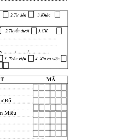
hư Đổ
ăn Miếu