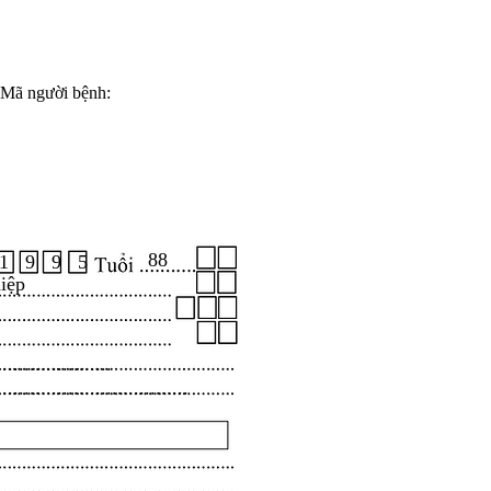
Mã người bệnh:
88
1 9 9 5
iệp
.....................
...................................