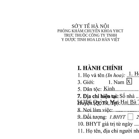
SỞ Y TẾ HÀ NỘI
PHÒNG KHÁM CHUYÊN KHOA YHCT
TRỰC THUỘC CÔNG TY TNHH
Y DƯỢC TINH HOA LD HÀN VIỆT
1. H
X
Kinh
7. Địa chỉ hiện tại:
513E6 Quỳnh Mai Hai Bà 
........................................
........................................
..................