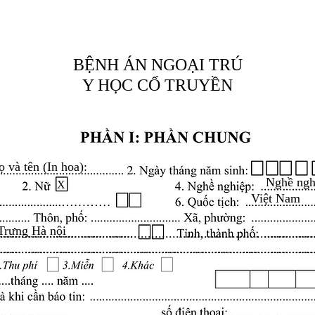
BỆNH ÁN NGOẠI TRÚ
Y HỌC CỔ TRUYỀN
ọ và tên (In hoa):
Nghề ngh
X
Việt Nam
Trưng Hà nội
.........................................................................................
.........................................................................................