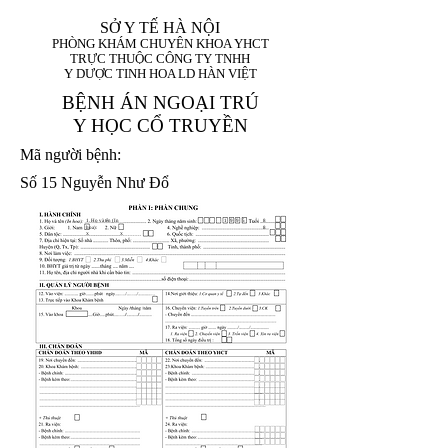
SỞ Y TẾ HÀ NỘI
PHÒNG KHÁM CHUYÊN KHOA YHCT
TRỰC THUỘC CÔNG TY TNHH
Y DƯỢC TINH HOA LD HÀN VIỆT
BỆNH ÁN NGOẠI TRÚ
Y HỌC CỔ TRUYỀN
Mã người bệnh:
Số 15 Nguyễn Như Đổ
1. Họ và tên (In
1 9 9 5
8
hoa):
8
X
X