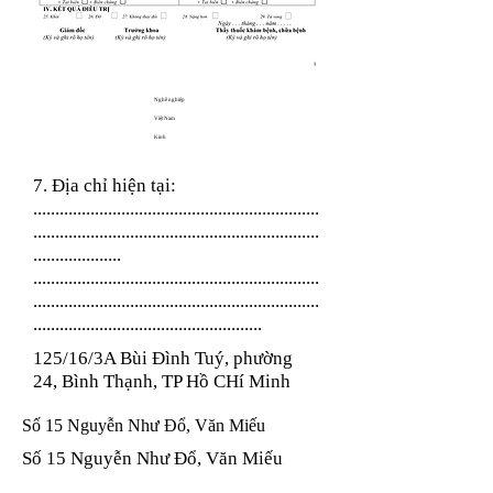
Nghề nghiệp
Việt Nam
Kinh
7. Địa chỉ hiện tại:
.................................................................
.................................................................
....................
.................................................................
.................................................................
....................................................
125/16/3A Bùi Đình Tuý, phường
24, Bình Thạnh, TP Hồ CHí Minh
Số 15 Nguyễn Như Đổ, Văn Miếu
Số 15 Nguyễn Như Đổ, Văn Miếu