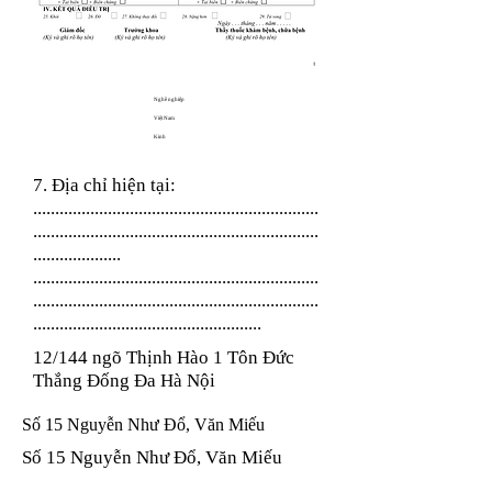
Nghề nghiệp
Việt Nam
Kinh
7. Địa chỉ hiện tại:
.................................................................
.................................................................
....................
.................................................................
.................................................................
....................................................
12/144 ngõ Thịnh Hào 1 Tôn Đức
Thắng Đống Đa Hà Nội
Số 15 Nguyễn Như Đổ, Văn Miếu
Số 15 Nguyễn Như Đổ, Văn Miếu