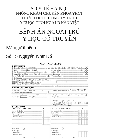
SỞ Y TẾ HÀ NỘI
PHÒNG KHÁM CHUYÊN KHOA YHCT
TRỰC THUỘC CÔNG TY TNHH
Y DƯỢC TINH HOA LD HÀN VIỆT
BỆNH ÁN NGOẠI TRÚ
Y HỌC CỔ TRUYỀN
Mã người bệnh:
Số 15 Nguyễn Như Đổ
1. Họ và tên (In
1 9 9 5
8
hoa):
8
X
X