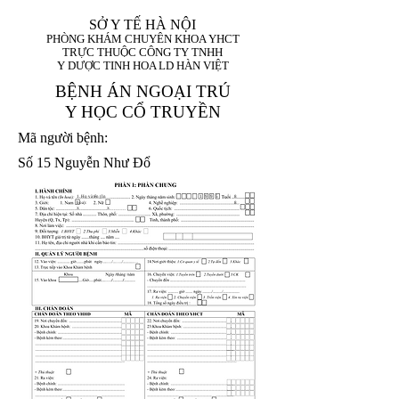
SỞ Y TẾ HÀ NỘI
PHÒNG KHÁM CHUYÊN KHOA YHCT
TRỰC THUỘC CÔNG TY TNHH
Y DƯỢC TINH HOA LD HÀN VIỆT
BỆNH ÁN NGOẠI TRÚ
Y HỌC CỔ TRUYỀN
Mã người bệnh:
Số 15 Nguyễn Như Đổ
1. Họ và tên (In
1 9 9 5
8
hoa):
8
X
X