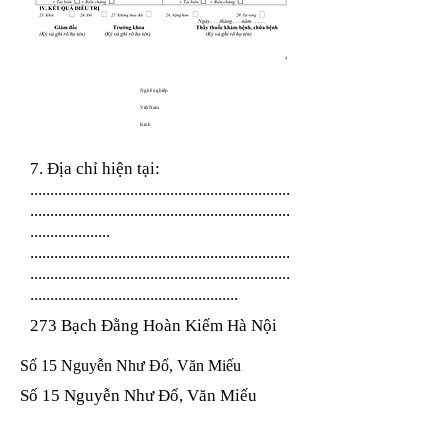
Nghề nghiệp
Việt Nam
Kinh
7. Địa chỉ hiện tại:
.................................................................
.................................................................
....................
.................................................................
.................................................................
....................................................
273 Bạch Đằng Hoàn Kiếm Hà Nội
Số 15 Nguyễn Như Đổ, Văn Miếu
Số 15 Nguyễn Như Đổ, Văn Miếu