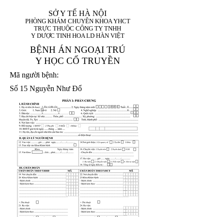
SỞ Y TẾ HÀ NỘI
PHÒNG KHÁM CHUYÊN KHOA YHCT
TRỰC THUỘC CÔNG TY TNHH
Y DƯỢC TINH HOA LD HÀN VIỆT
BỆNH ÁN NGOẠI TRÚ
Y HỌC CỔ TRUYỀN
Mã người bệnh:
Số 15 Nguyễn Như Đổ
1. Họ và tên (In
1 9 9 5
8
hoa):
8
X
X