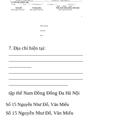
Nghề nghiệp
Việt Nam
Kinh
7. Địa chỉ hiện tại:
.................................................................
.................................................................
....................
.................................................................
.................................................................
....................................................
tập thể Nam Đồng Đống Đa Hà Nội
Số 15 Nguyễn Như Đổ, Văn Miếu
Số 15 Nguyễn Như Đổ, Văn Miếu