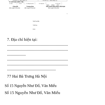
Nghề nghiệp
Việt Nam
Kinh
7. Địa chỉ hiện tại:
.................................................................
.................................................................
....................
.................................................................
.................................................................
....................................................
77 Hai Bà Trưng Hà Nội
Số 15 Nguyễn Như Đổ, Văn Miếu
Số 15 Nguyễn Như Đổ, Văn Miếu