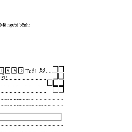
Mã người bệnh:
88
1 9 9 5
iệp
.....................
...................................