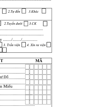
hư Đổ
ăn Miếu