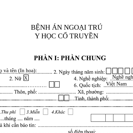
BỆNH ÁN NGOẠI TRÚ
Y HỌC CỔ TRUYỀN
ọ và tên (In hoa):
Nghề ngh
X
Việt Nam
.........................................................................................
.........................................................................................