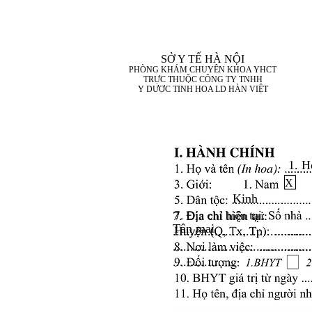
SỞ Y TẾ HÀ NỘI
PHÒNG KHÁM CHUYÊN KHOA YHCT
TRỰC THUỘC CÔNG TY TNHH
Y DƯỢC TINH HOA LD HÀN VIỆT
1. H
X
Kinh
7. Địa chỉ hiện tại:
Tân mai
........................................
........................................
..................