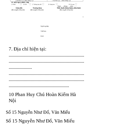
Nghề nghiệp
Việt Nam
Kinh
7. Địa chỉ hiện tại:
.................................................................
.................................................................
....................
.................................................................
.................................................................
....................................................
10 Phan Huy Chú Hoàn Kiếm Hà
Nội
Số 15 Nguyễn Như Đổ, Văn Miếu
Số 15 Nguyễn Như Đổ, Văn Miếu