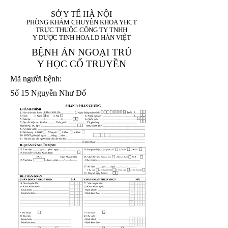
SỞ Y TẾ HÀ NỘI
PHÒNG KHÁM CHUYÊN KHOA YHCT
TRỰC THUỘC CÔNG TY TNHH
Y DƯỢC TINH HOA LD HÀN VIỆT
BỆNH ÁN NGOẠI TRÚ
Y HỌC CỔ TRUYỀN
Mã người bệnh:
Số 15 Nguyễn Như Đổ
1. Họ và tên (In
1 9 9 5
8
hoa):
8
X
X