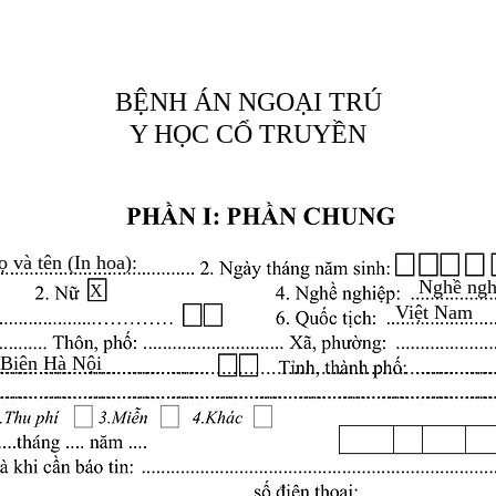
BỆNH ÁN NGOẠI TRÚ
Y HỌC CỔ TRUYỀN
ọ và tên (In hoa):
Nghề ngh
X
Việt Nam
 Biên Hà Nội
.........................................................................................
.........................................................................................