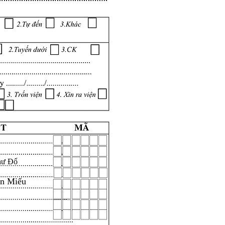
hư Đổ
ăn Miếu