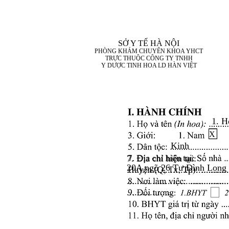
SỞ Y TẾ HÀ NỘI
PHÒNG KHÁM CHUYÊN KHOA YHCT
TRỰC THUỘC CÔNG TY TNHH
Y DƯỢC TINH HOA LD HÀN VIỆT
1. H
X
Kinh
7. Địa chỉ hiện tại:
20A ngõ 26 Tư Đình Long
........................................
........................................
..................