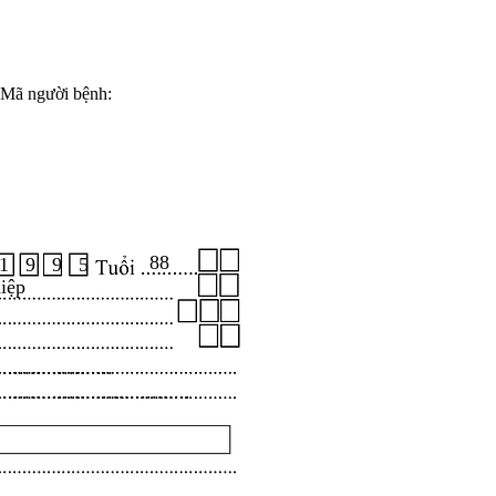
Mã người bệnh:
88
1 9 9 5
iệp
.....................
...................................