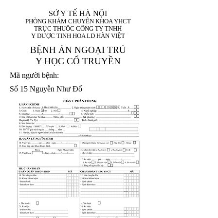
SỞ Y TẾ HÀ NỘI
PHÒNG KHÁM CHUYÊN KHOA YHCT
TRỰC THUỘC CÔNG TY TNHH
Y DƯỢC TINH HOA LD HÀN VIỆT
BỆNH ÁN NGOẠI TRÚ
Y HỌC CỔ TRUYỀN
Mã người bệnh:
Số 15 Nguyễn Như Đổ
1. Họ và tên (In
1 9 9 5
8
hoa):
8
X
X