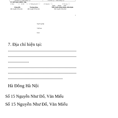
Nghề nghiệp
Việt Nam
Kinh
7. Địa chỉ hiện tại:
.................................................................
.................................................................
....................
.................................................................
.................................................................
....................................................
Hà Đông Hà Nội
Số 15 Nguyễn Như Đổ, Văn Miếu
Số 15 Nguyễn Như Đổ, Văn Miếu