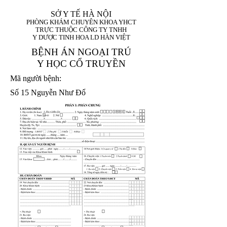
SỞ Y TẾ HÀ NỘI
PHÒNG KHÁM CHUYÊN KHOA YHCT
TRỰC THUỘC CÔNG TY TNHH
Y DƯỢC TINH HOA LD HÀN VIỆT
BỆNH ÁN NGOẠI TRÚ
Y HỌC CỔ TRUYỀN
Mã người bệnh:
Số 15 Nguyễn Như Đổ
1. Họ và tên (In
1 9 9 5
8
hoa):
8
X
X