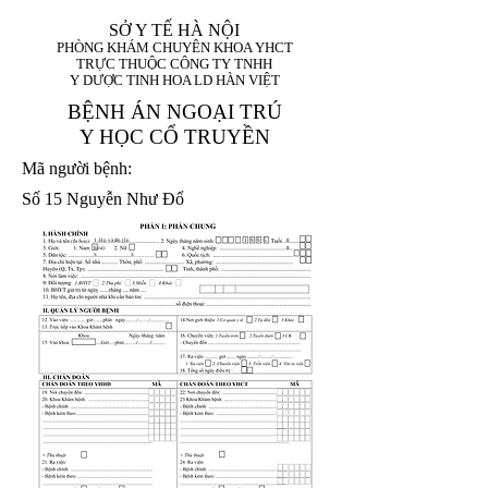
SỞ Y TẾ HÀ NỘI
PHÒNG KHÁM CHUYÊN KHOA YHCT
TRỰC THUỘC CÔNG TY TNHH
Y DƯỢC TINH HOA LD HÀN VIỆT
BỆNH ÁN NGOẠI TRÚ
Y HỌC CỔ TRUYỀN
Mã người bệnh:
Số 15 Nguyễn Như Đổ
1. Họ và tên (In
1 9 9 5
8
hoa):
8
X
X