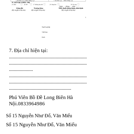
Nghề nghiệp
Việt Nam
Kinh
7. Địa chỉ hiện tại:
.................................................................
.................................................................
....................
.................................................................
.................................................................
....................................................
Phú Viên Bồ Đề Long Biên Hà
Nội.0833964986
Số 15 Nguyễn Như Đổ, Văn Miếu
Số 15 Nguyễn Như Đổ, Văn Miếu