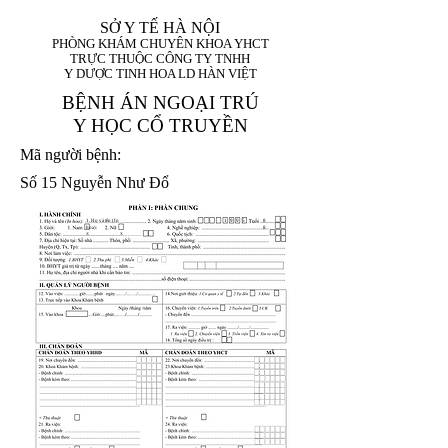
SỞ Y TẾ HÀ NỘI
PHÒNG KHÁM CHUYÊN KHOA YHCT
TRỰC THUỘC CÔNG TY TNHH
Y DƯỢC TINH HOA LD HÀN VIỆT
BỆNH ÁN NGOẠI TRÚ
Y HỌC CỔ TRUYỀN
Mã người bệnh:
Số 15 Nguyễn Như Đổ
1. Họ và tên (In
1 9 9 5
8
hoa):
8
X
X