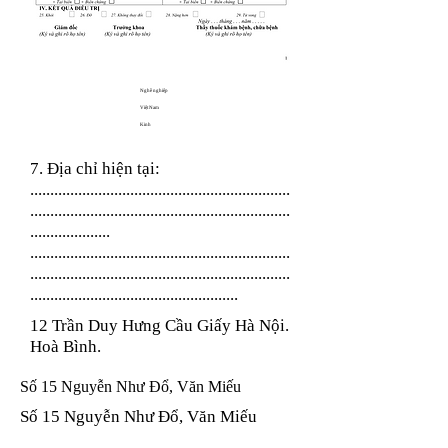
Nghề nghiệp
Việt Nam
Kinh
7. Địa chỉ hiện tại:
.................................................................
.................................................................
....................
.................................................................
.................................................................
....................................................
12 Trần Duy Hưng Cầu Giấy Hà Nội.
Hoà Bình.
Số 15 Nguyễn Như Đổ, Văn Miếu
Số 15 Nguyễn Như Đổ, Văn Miếu