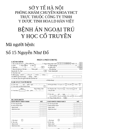
SỞ Y TẾ HÀ NỘI
PHÒNG KHÁM CHUYÊN KHOA YHCT
TRỰC THUỘC CÔNG TY TNHH
Y DƯỢC TINH HOA LD HÀN VIỆT
BỆNH ÁN NGOẠI TRÚ
Y HỌC CỔ TRUYỀN
Mã người bệnh:
Số 15 Nguyễn Như Đổ
1. Họ và tên (In
1 9 9 5
8
hoa):
8
X
X