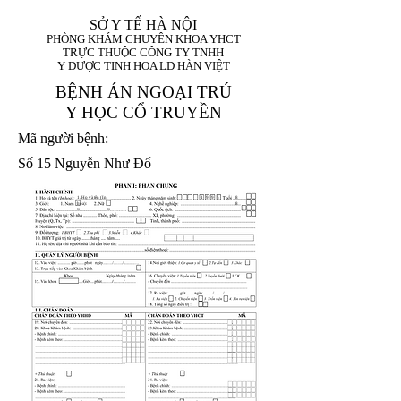
SỞ Y TẾ HÀ NỘI
PHÒNG KHÁM CHUYÊN KHOA YHCT
TRỰC THUỘC CÔNG TY TNHH
Y DƯỢC TINH HOA LD HÀN VIỆT
BỆNH ÁN NGOẠI TRÚ
Y HỌC CỔ TRUYỀN
Mã người bệnh:
Số 15 Nguyễn Như Đổ
1. Họ và tên (In
1 9 9 5
8
hoa):
8
X
X