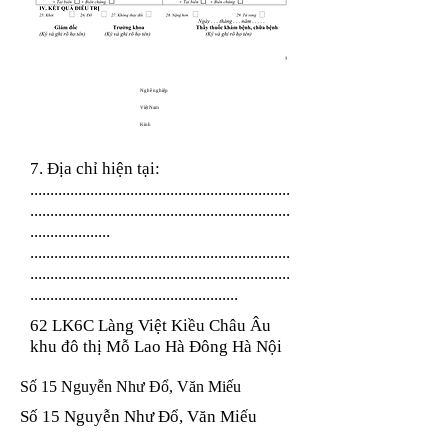
Nghề nghiệp
Việt Nam
Kinh
7. Địa chỉ hiện tại:
.................................................................
.................................................................
....................
.................................................................
.................................................................
....................................................
62 LK6C Làng Việt Kiều Châu Âu
khu đô thị Mỗ Lao Hà Đông Hà Nội
Số 15 Nguyễn Như Đổ, Văn Miếu
Số 15 Nguyễn Như Đổ, Văn Miếu