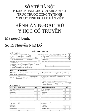
SỞ Y TẾ HÀ NỘI
PHÒNG KHÁM CHUYÊN KHOA YHCT
TRỰC THUỘC CÔNG TY TNHH
Y DƯỢC TINH HOA LD HÀN VIỆT
BỆNH ÁN NGOẠI TRÚ
Y HỌC CỔ TRUYỀN
Mã người bệnh:
Số 15 Nguyễn Như Đổ
1. Họ và tên (In
1 9 9 5
8
hoa):
8
X
X