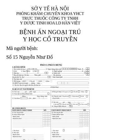
SỞ Y TẾ HÀ NỘI
PHÒNG KHÁM CHUYÊN KHOA YHCT
TRỰC THUỘC CÔNG TY TNHH
Y DƯỢC TINH HOA LD HÀN VIỆT
BỆNH ÁN NGOẠI TRÚ
Y HỌC CỔ TRUYỀN
Mã người bệnh:
Số 15 Nguyễn Như Đổ
1. Họ và tên (In
1 9 9 5
8
hoa):
8
X
X