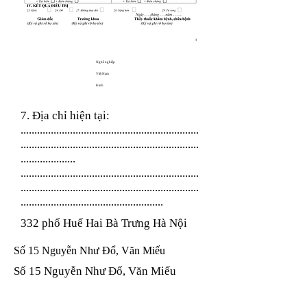
Nghề nghiệp
Việt Nam
Kinh
7. Địa chỉ hiện tại:
.................................................................
.................................................................
....................
.................................................................
.................................................................
....................................................
332 phố Huế Hai Bà Trưng Hà Nội
Số 15 Nguyễn Như Đổ, Văn Miếu
Số 15 Nguyễn Như Đổ, Văn Miếu