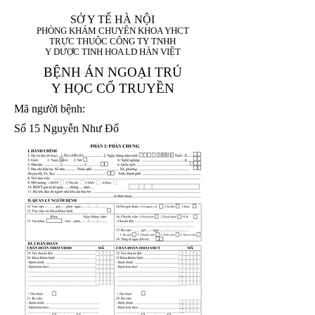
SỞ Y TẾ HÀ NỘI
PHÒNG KHÁM CHUYÊN KHOA YHCT
TRỰC THUỘC CÔNG TY TNHH
Y DƯỢC TINH HOA LD HÀN VIỆT
BỆNH ÁN NGOẠI TRÚ
Y HỌC CỔ TRUYỀN
Mã người bệnh:
Số 15 Nguyễn Như Đổ
1. Họ và tên (In
1 9 9 5
8
hoa):
8
X
X