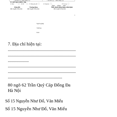
Nghề nghiệp
Việt Nam
Kinh
7. Địa chỉ hiện tại:
.................................................................
.................................................................
....................
.................................................................
.................................................................
....................................................
80 ngõ 62 Trần Quý Cáp Đống Đa
Hà Nội
Số 15 Nguyễn Như Đổ, Văn Miếu
Số 15 Nguyễn Như Đổ, Văn Miếu