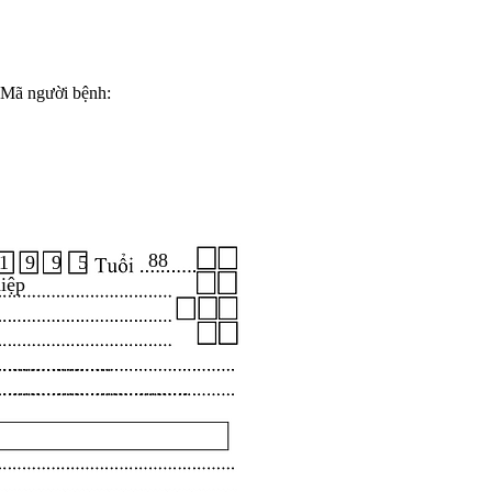
Mã người bệnh:
88
1 9 9 5
iệp
.....................
...................................