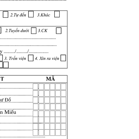
hư Đổ
ăn Miếu