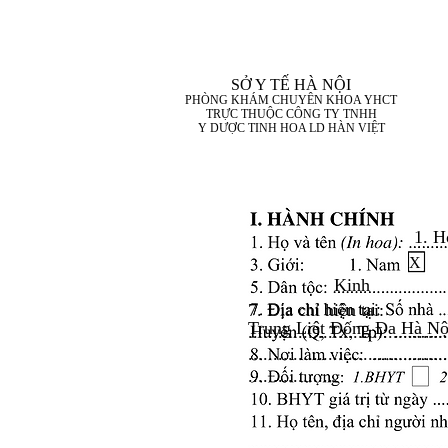
SỞ Y TẾ HÀ NỘI
PHÒNG KHÁM CHUYÊN KHOA YHCT
TRỰC THUỘC CÔNG TY TNHH
Y DƯỢC TINH HOA LD HÀN VIỆT
1. H
X
Kinh
7. Địa chỉ hiện tại:
Trung Liệt Đống Đa Hà Nộ
........................................
........................................
..................