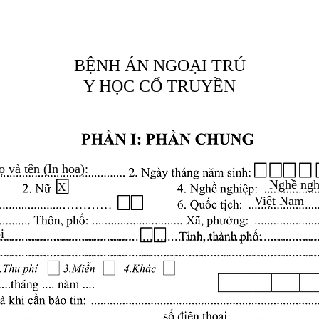
BỆNH ÁN NGOẠI TRÚ
Y HỌC CỔ TRUYỀN
ọ và tên (In hoa):
Nghề ngh
X
Việt Nam
i
.........................................................................................
.........................................................................................